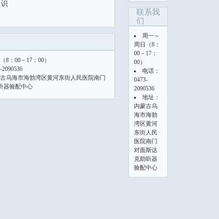
常识
联系我
们
周一～
周日（8：
00－17：
8：00－17：00）
00）
2090536
电话：
古乌海市海勃湾区黄河东街人民医院南门
0473-
听器验配中心
2090536
地址：
内蒙古乌
海市海勃
湾区黄河
东街人民
医院南门
对面斯达
克助听器
验配中心