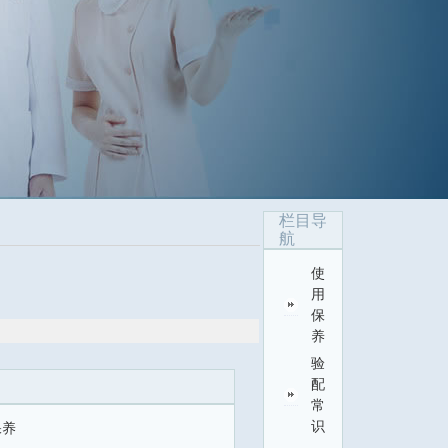
栏目导
航
使
用
保
养
验
配
常
识
保养