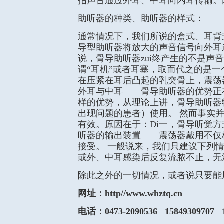
指声音通过外耳、中耳向内耳传输。两
助听器的种类、助听器的样式：
通常情况下，我们所说的盒式、耳背
导型助听器将放大的声音信号向外耳
说，骨导助听器zui终产生的不是声
谓“耳机”或者耳塞，取而代之的是
在压紧在耳后凸起的乳突骨上，震荡
外耳与中耳——骨导助听器的优势正
样的优势，从理论上讲，骨导助听器
出现问题的患者）使用。 然而事实
有效。原因在于：Di一，骨导听觉
听器的输出装置——震荡器戴用不仅
接受。 一般说来，我们只建议下列
或外、中耳感染后反复流脓不止，无
除此之外的一切情况，或者说只要能
网址：http//www.whztq.cn
电话：0473-2090536 15849309707 1