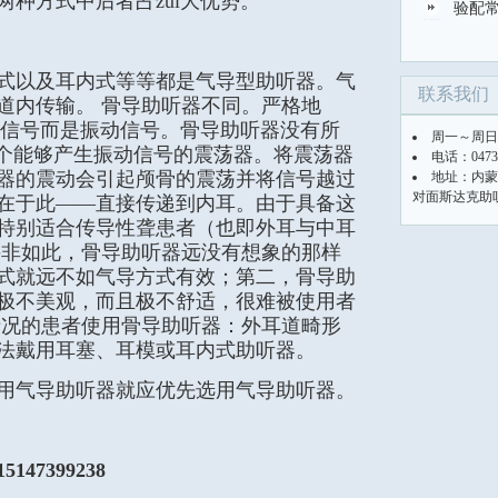
种方式中后者占zui大优势。
验配
式以及耳内式等等都是气导型助听器。气
联系我们
道内传输。 骨导助听器不同。严格地
音信号而是振动信号。骨导助听器没有所
周一～周日（
一个能够产生振动信号的震荡器。将震荡器
电话：0473-
器的震动会引起颅骨的震荡并将信号越过
地址：内蒙
对面斯达克助
在于此——直接传递到内耳。由于具备这
特别适合传导性聋患者（也即外耳与中耳
并非如此，骨导助听器远没有想象的那样
方式就远不如气导方式有效；第二，骨导助
极不美观，而且极不舒适，很难被使用者
情况的患者使用骨导助听器：外耳道畸形
法戴用耳塞、耳模或耳内式助听器。
用气导助听器就应优先选用气导助听器。
5147399238