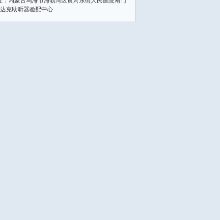
址：内蒙古乌海市海勃湾区黄河东街人民医院南门
达克助听器验配中心