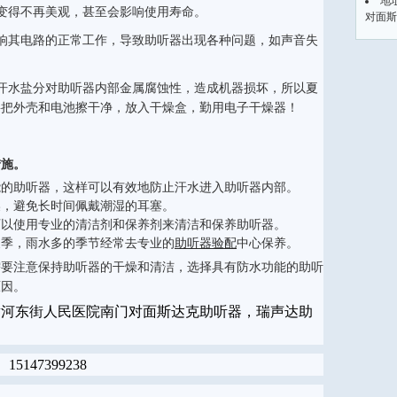
地
变得不再美观，甚至会影响使用寿命。
对面斯
响其电路的正常工作，导致助听器出现各种问题，如声音失
汗水盐分对助听器内部金属腐蚀性，造成机器损坏，所以夏
要把外壳和电池擦干净，放入干燥盒，勤用电子干燥器！
措施。
能的助听器，这样可以有效地防止汗水进入助听器内部。
燥，避免长时间佩戴潮湿的耳塞。
可以使用专业的清洁剂和保养剂来清洁和保养助听器。
夏季，雨水多的季节经常去专业的
助听器验配
中心保养。
需要注意保持助听器的干燥和清洁，选择具有防水功能的助听
原因。
黄河东街人民医院南门对面斯达克助听器，瑞声达助
15147399238