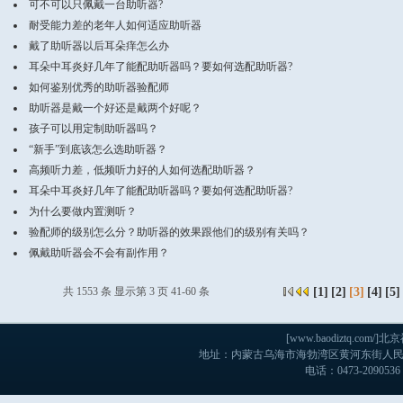
可不可以只佩戴一台助听器?
耐受能力差的老年人如何适应助听器
戴了助听器以后耳朵痒怎么办
耳朵中耳炎好几年了能配助听器吗？要如何选配助听器?
如何鉴别优秀的助听器验配师
助听器是戴一个好还是戴两个好呢？
孩子可以用定制助听器吗？
“新手”到底该怎么选助听器？
高频听力差，低频听力好的人如何选配助听器？
耳朵中耳炎好几年了能配助听器吗？要如何选配助听器?
为什么要做内置测听？
验配师的级别怎么分？助听器的效果跟他们的级别有关吗？
佩戴助听器会不会有副作用？
共 1553 条 显示第 3 页 41-60 条
[
1
]
[
2
]
[3]
[
4
]
[
5
]
[www.baodiztq.c
地址：内蒙古乌海市海勃湾区黄河东街人民医院
电话：0473-2090