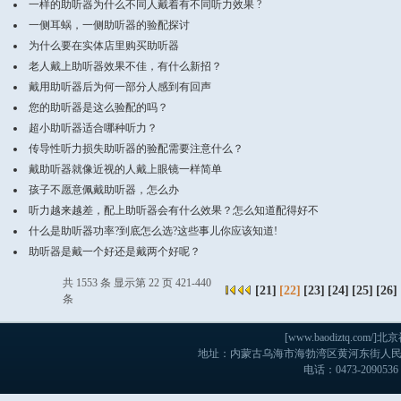
一样的助听器为什么不同人戴着有不同听力效果 ?
一侧耳蜗，一侧助听器的验配探讨
为什么要在实体店里购买助听器
老人戴上助听器效果不佳，有什么新招？
戴用助听器后为何一部分人感到有回声
您的助听器是这么验配的吗？
超小助听器适合哪种听力？
传导性听力损失助听器的验配需要注意什么？
戴助听器就像近视的人戴上眼镜一样简单
孩子不愿意佩戴助听器，怎么办
听力越来越差，配上助听器会有什么效果？怎么知道配得好不
什么是助听器功率?到底怎么选?这些事儿你应该知道!
助听器是戴一个好还是戴两个好呢？
共 1553 条 显示第 22 页 421-440
[
21
]
[22]
[
23
]
[
24
]
[
25
]
[
26
]
条
[www.baodiztq.c
地址：内蒙古乌海市海勃湾区黄河东街人民医院
电话：0473-2090